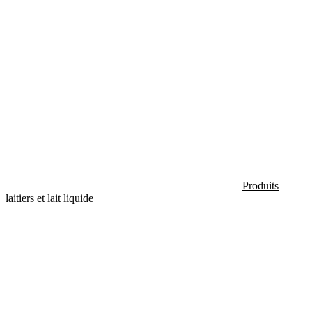
Produits
laitiers et lait liquide