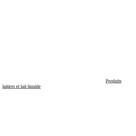
Produits
laitiers et lait liquide