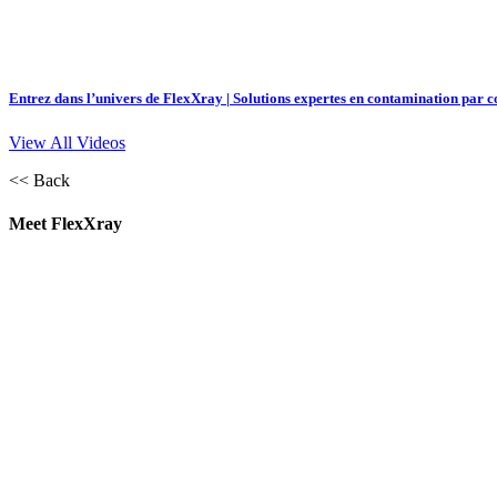
Entrez dans l’univers de FlexXray | Solutions expertes en contamination par c
View All Videos
<< Back
Meet FlexXray